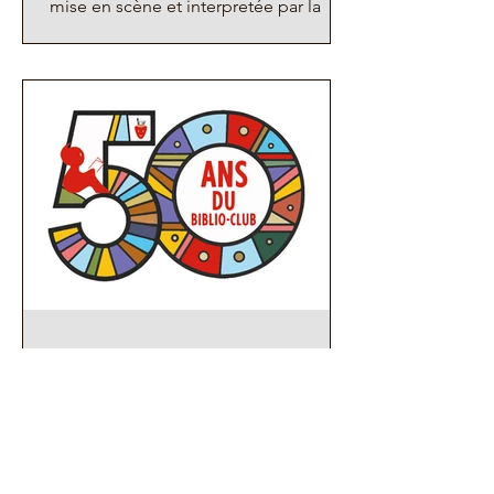
mise en scène et interpretée par la
célèbre compagnie 9Thermidor. C'est
l'occasion de retrouver dans le premier
rôle Stéphane Boireau, qui fut
animateur de l'atelier Théâtre il y a
quelques années. Attention, il n'y aura
pas de place pour tout le monde... et
ce sera à 18h30 et attention, ce sera au
THÉÂTRE DE VANVES, 12 rue Sadi
Carnot (changement de destination !)
"Prix du
20 mai
Agenda
Le 27 juin 2026, c’est
l’anniversaire du Biblio-Club