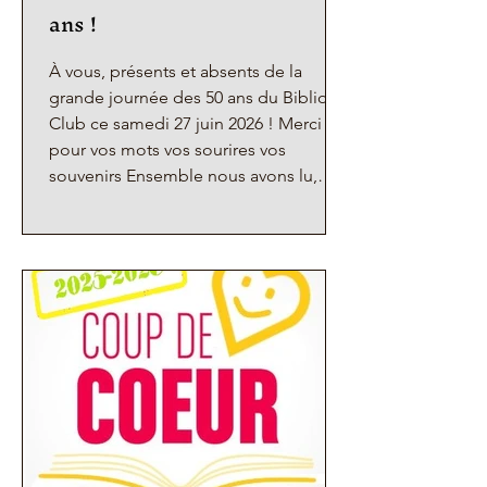
ans !
À vous, présents et absents de la
grande journée des 50 ans du Biblio-
Club ce samedi 27 juin 2026 ! Merci
pour vos mots vos sourires vos
souvenirs Ensemble nous avons lu,
écouté, partagé, créé, imaginé Rêve
éveillé pour l’équipe musclée des
salariés, des bénévoles et du CA
Continuons La belle histoire du Biblio-
Club Ici à Vanves, que sa flamme
allumée en 1976 reste vive ! Avec les
fondatrices Maguy, Popy et Hélène,
des anciens et des anciennes, des
nouveaux et des nouvelles,