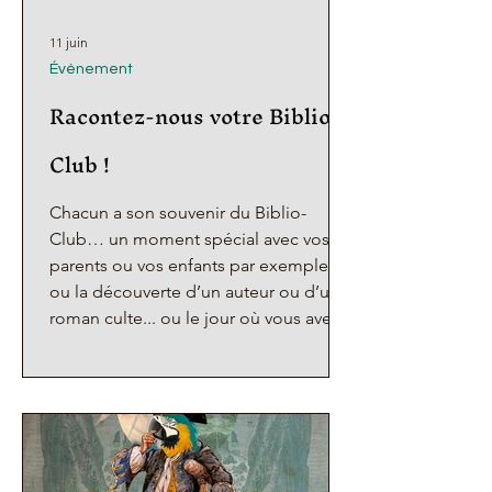
11 juin
Événement
Racontez-nous votre Biblio-
Club !
Chacun a son souvenir du Biblio-
Club… un moment spécial avec vos
parents ou vos enfants par exemple...
ou la découverte d’un auteur ou d’un
roman culte... ou le jour où vous avez
oublié votre chaussure... ou encore
votre animateur et votre bibliothécaire
préféré(e)s... Bref, qu’est-ce qui vous
vient à l’esprit quand vous pensez à
vos années Biblio-Club ? À l’occasion
de notre 50ème anniversaire, le Biblio-