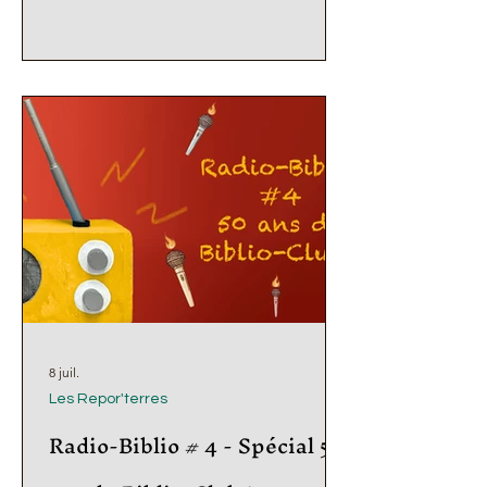
Club. BD, roman, manga ou
documentaire, voici leurs conseils ! LA
question de l'année : "Et où
conseillerais-tu de lire ce livre ?"... On
vous laisse trouver votre réponse,
découvrir leurs avis, et leurs affiches
hautes en couleurs ! Bon appétit ! La
Sélec
8 juil.
Les Repor'terres
Radio-Biblio # 4 - Spécial 50