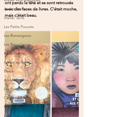
Atelier Arts plastiques
ont perdu la tête et se sont retrouvés 
Atelier Peinture
avec des faces de livres. C'était moche, 
mais c'était beau. 
Atelier Terre
Les Petits Poucets
Les Romangeurs
Les Repor'terres
Biblio-Games
Atelier en ligne
Divers
Atelier Théâtre
Les Petits curieux
Clics et déclics
Podcasts
Les Croque-Livres