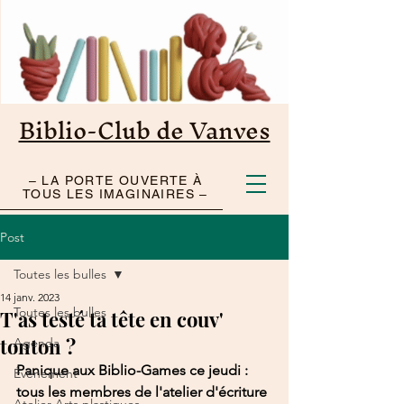
Biblio-Club de Vanves
– LA PORTE OUVERTE À
TOUS LES IMAGINAIRES –
Post
Toutes les bulles
14 janv. 2023
Toutes les bulles
T'as testé ta tête en couv'
tonton ?
Agenda
Panique aux Biblio-Games ce jeudi : 
Événement
tous les membres de l'atelier d'écriture 