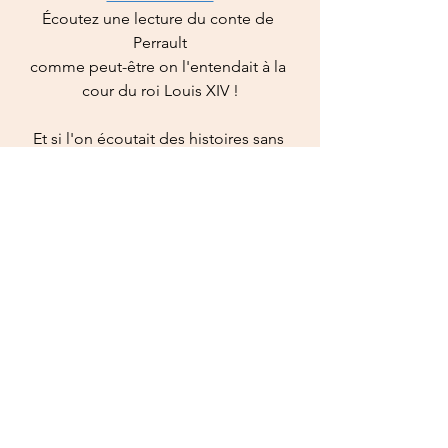
Écoutez une lecture du conte de 
Perrault
comme peut-être on l'entendait à la 
cour du roi Louis XIV !
Et si l'on écoutait des histoires sans 
aller au lit !
Une histoire et... Oli : La cabane
racontée par l'auteure Marie 
Desplechin
France Inter - Une histoire et... Oli
On dit parfois que les couleurs 
chantent...
écoutons celles des 
quatre saisons
,
celles de Vivaldi l'italien
et celles de Piazzola l'argentin (quand 