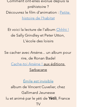
Comment ont-elles évolué depuis la 
préhistoire ?
Découvrez le film d'animation : 
Petite 
histoire de l'habitat
Et voici la lecture de l'album 
Chhht !
de Sally Grindley et Peter Utton, 
L'école des loisirs
Se cacher avec Arsène... un album pour 
rire, de Ronan Badel
Cache-toi Arsène !
aux éditions 
Sarbacane
Émile est invisible
album de Vincent Cuvelier, chez 
Gallimard Jeunesse
lu et animé par le yéti de 
Yétili
, France 
TV