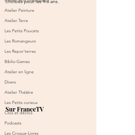
Atelier Arts plastiques
choisies pour les 4-8 ans.  
Atelier Peinture
Atelier Terre
Les Petits Poucets
Les Romangeurs
Les Repor'terres
Biblio-Games
Atelier en ligne
Divers
Atelier Théâtre
Les Petits curieux
Sur FranceTV
Clics et déclics
Podcasts
Les Croque-Livres