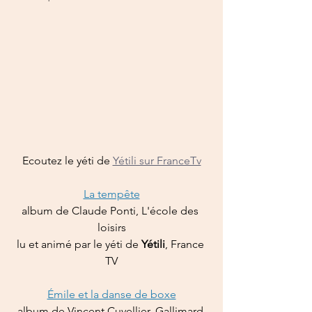
Ecoutez le yéti de 
Yétili sur FranceTv
La tempête
album de Claude Ponti, L'école des 
loisirs
lu et animé par le yéti de 
Yétili
, France 
TV
Émile et la danse de boxe
album de Vincent Cuvellier, Gallimard 