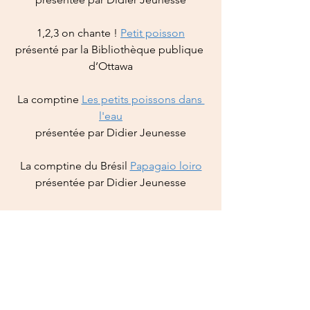
1,2,3 on chante !
Petit poisson
présenté par la Bibliothèque publique 
d’Ottawa
La comptine 
Les petits poissons dans 
l'eau
présentée par Didier Jeunesse
La comptine du Brésil
Papagaio loiro
présentée par Didier Jeunesse
Histoires à doigts :  
2 petits 
bonhommes
par Enfance et Musique
Encore une histoire à doigts
 : 
Les 
pompiers