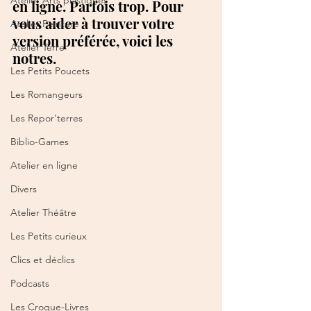
Atelier Arts plastiques
en ligne. Parfois trop. Pour 
vous aider à trouver votre 
Atelier Peinture
version préférée, voici les 
Atelier Terre
notres.
Les Petits Poucets
Les Romangeurs
Les Repor'terres
Biblio-Games
Atelier en ligne
Divers
Atelier Théâtre
Les Petits curieux
Clics et déclics
Podcasts
Les Croque-Livres