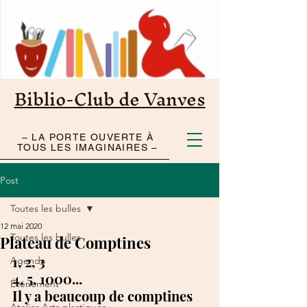
Biblio-Club de Vanves
– LA PORTE OUVERTE À
TOUS LES IMAGINAIRES –
Post
Toutes les bulles
12 mai 2020
Toutes les bulles
Plateau de Comptines
1, 2, 3 
Agenda
4, 5, 1000... 
Événement
Il y a beaucoup de comptines 