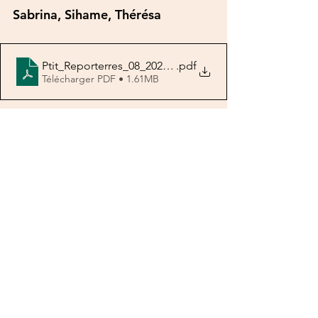
Sabrina, Sihame, Thérésa
Ptit_Reporterres_08_2023_02
.pdf
Télécharger PDF • 1.61MB
Les Repor'terres
Voir tout
Posts récents