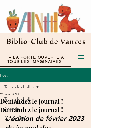
Biblio-Club de Vanves
– LA PORTE OUVERTE À
TOUS LES IMAGINAIRES –
Post
Toutes les bulles
24 févr. 2023
Toutes les bulles
Demandez le journal !
Demandez le journal !
Agenda
L'édition de février 2023 
Événement
du journal des 