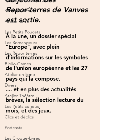
Atelier Arts plastiques
Repor'terres de Vanves 
Atelier Peinture
est sortie.
Atelier Terre
Les Petits Poucets
À la une, un dossier spécial 
Les Romangeurs
"Europe", avec plein 
Les Repor'terres
d'informations sur les symboles 
Biblio-Games
de l'union européenne et les 27 
Atelier en ligne
pays qui la compose.
Divers
.... et en plus des actualités 
Atelier Théâtre
brèves, la sélection lecture du 
Les Petits curieux
mois, et des jeux. 
Clics et déclics
Podcasts
Les Croque-Livres