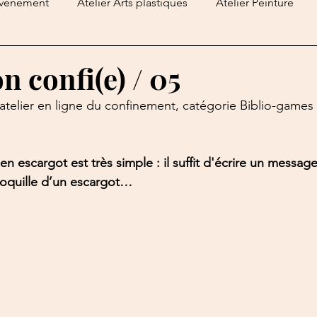
vénement
Atelier Arts plastiques
Atelier Peinture
mangeurs
Les Repor'terres
Biblio-Games
Atelier 
n confi(e) / 05
atelier en ligne du confinement, catégorie Biblio-games 
curieux
Clics et déclics
Podcasts
Les Croque-Livr
n escargot est très simple : il suffit d'écrire un messag
oquille d’un escargot…