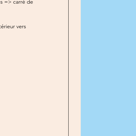
res => carré de 
érieur vers 