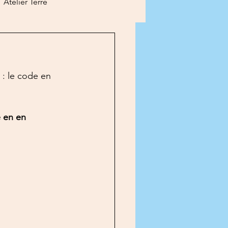
Atelier Terre
en ligne
Divers
 : le code en 
es
e en en 