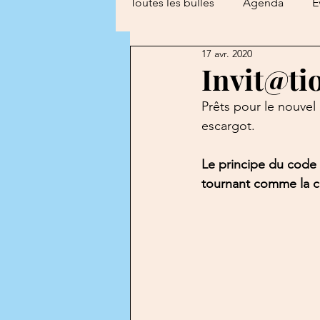
Toutes les bulles
Agenda
É
17 avr. 2020
Les Petits Poucets
Les Ro
Invit@tio
Prêts pour le nouvel 
Atelier Théâtre
Les Petits 
escargot.
Le principe du code e
tournant comme la c