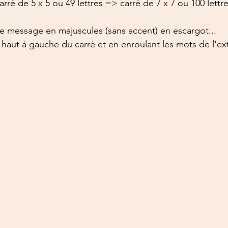
 carré de 5 x 5 ou 49 lettres => carré de 7 x 7 ou 100 lett
tre message en majuscules (sans accent) en escargot...
aut à gauche du carré et en enroulant les mots de l'ext