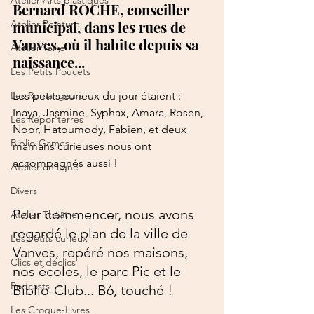
Atelier Arts plastiques
Bernard ROCHE, conseiller 
Atelier Peinture
municipal, dans les rues de 
Vanves, où il habite depuis sa 
Atelier Terre
naissance...
Les Petits Poucets
Les Romangeurs
Les petits curieux du jour étaient : 
Inaya, Jasmine, Syphax, Amara, Rosen, 
Les Repor'terres
Noor, Hatoumody, Fabien, et deux 
Biblio-Games
mamans curieuses nous ont 
accompagnés aussi !
Atelier en ligne
Divers
Pour commencer, nous avons 
Atelier Théâtre
regardé le plan de la ville de 
Les Petits curieux
Vanves, repéré nos maisons, 
Clics et déclics
nos écoles, le parc Pic et le 
Podcasts
Biblio-Club... B6, touché !
Les Croque-Livres