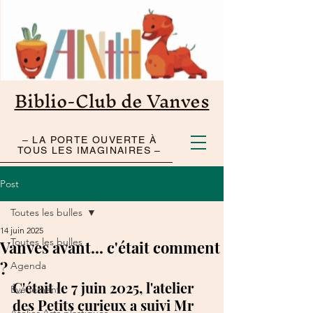
Biblio-Club de Vanves
– LA PORTE OUVERTE À
TOUS LES IMAGINAIRES –
Post
Toutes les bulles
14 juin 2025
Toutes les bulles
Vanves avant... c'était comment
?
Agenda
C'était le 7 juin 2025, l'atelier 
Événement
des Petits curieux a suivi Mr 