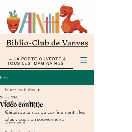
Biblio-Club de Vanves
– LA PORTE OUVERTE À
TOUS LES IMAGINAIRES –
Post
Toutes les bulles
27 juin 2020
Toutes les bulles
Vidéo confi(t)e
Agenda
C'était au temps du confinement... les 
plus vieux s'en souviennent.
Événement