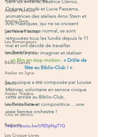
Atelier Arts plastiques
Sans les enfants, Béatrice Clérico, 
Océane Letodé et Lucie Passama, 
Atelier Peinture
animatrices des ateliers Arno Stern et 
Atelier Terre
Arts Plastiques, qui ne se croisent 
jamais en temps normal, se sont 
Les Petits Poucets
retrouvées tous les lundis depuis le 11 
Les Romangeurs
mai et ont décidé de travailler 
Les Repor'terres
ensemble pour imaginer et réaliser
un film en stop motion : 
« Drôle de 
Biblio-Games
fête au Biblio-Club ! »
.
Atelier en ligne
La
musique a été composée par Louise 
Divers
Métivier, volontaire en service civique 
Atelier Théâtre
cette année au Biblio-Club, 
Les Petits curieux
violoncelliste et compositrice… une 
vraie femme orchestre !
Clics et déclics
Podcasts
https://youtu.be/U9Z5jtNgT1Q
Les Croque-Livres