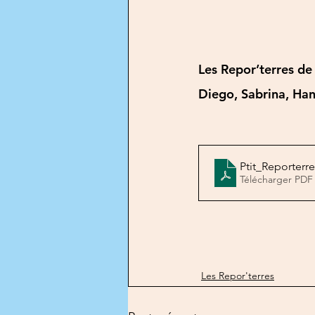
Les Repor’terres de
Diego, Sabrina, Ha
Ptit_Reporterr
Télécharger PDF
Les Repor'terres