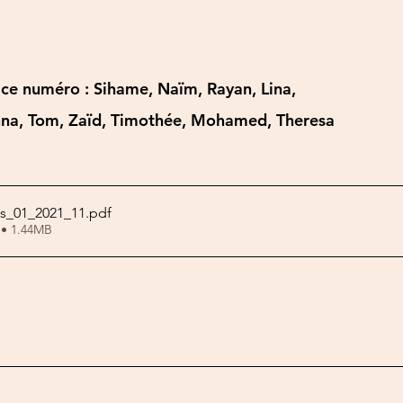
 ce numéro : Sihame, Naïm, Rayan, Lina,
nna, Tom, Zaïd, Timothée, Mohamed, Theresa
es_01_2021_11
.pdf
 • 1.44MB