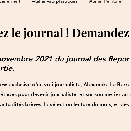
vénement
Atelier Arts plastiques
Atelier Peinture
mangeurs
Les Repor'terres
Biblio-Games
Atelier 
 le journal ! Demandez 
curieux
Clics et déclics
Podcasts
Les Croque-Livr
novembre 2021 du journal des Repor'
rtie.
iew exclusive d'un vrai journaliste, Alexandre Le Berre
 études pour devenir journaliste, et sur son métier au 
 actualités brèves, la sélection lecture du mois, et des 