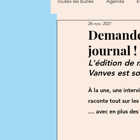
Toutes les bulles
Agenda
É
26 nov. 2021
Les Petits Poucets
Les Ro
Demandez
journal !
Atelier Théâtre
Les Petits 
L'édition de 
Vanves est so
À la une, une interv
raconte tout sur les
.... avec en plus des