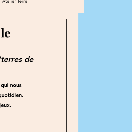
Atelier Terre
en ligne
Divers
le
es
terres de 
 qui nous 
quotidien. 
jeux. 