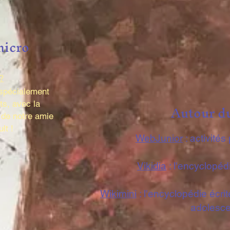
micro
?
 spécialement
ts, avec la
Autour
d
 de notre amie
lt !
WebJunior
: activités
Vikidia
: l'encyclopéd
Wikimini
: l'encyclopédie écri
adolesce