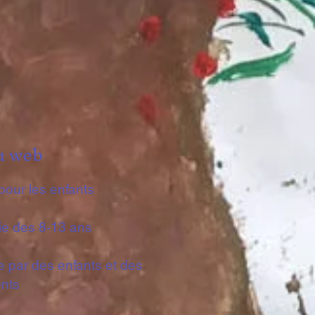
u web
 pour les enfants​
ie des 8-13 ans​
te par des enfants et des
nts​