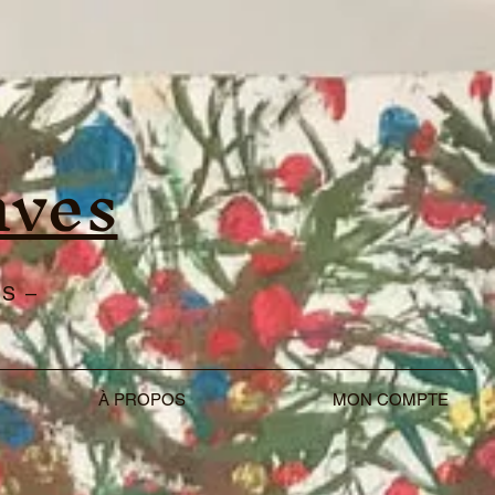
nves
S –
À PROPOS
MON COMPTE