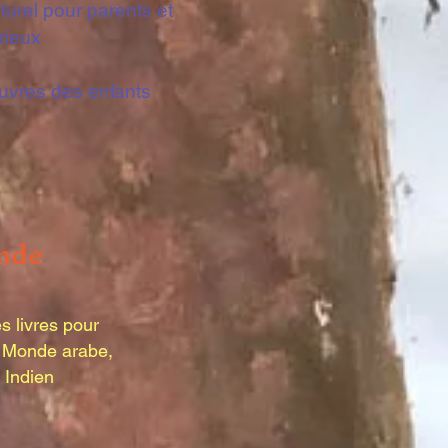
lturel pour parents et
rieux
res des enfants​
nde
s livres pour
e Monde arabe,
 Indien