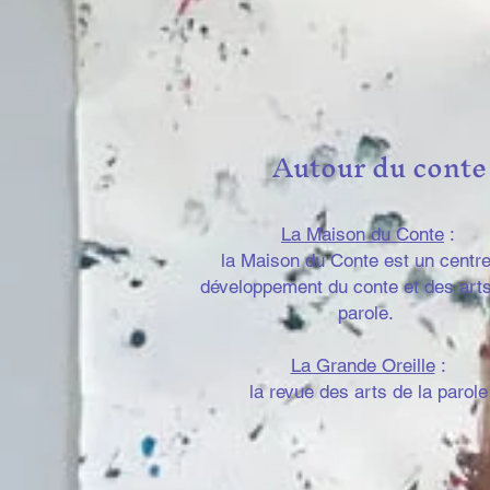
Autour
du conte
La Maison du Conte
:
la Maison du Conte est un centr
développement du conte et des arts
parole.
La Grande Oreille
:
la revue des arts de la parole