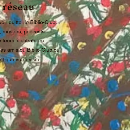
 réseau
avoir quitter le Biblio-Club…
es, musées, podcasts…
nteurs, illustrateurs…
es amis du Biblio-Club qui
nt que votre visite :