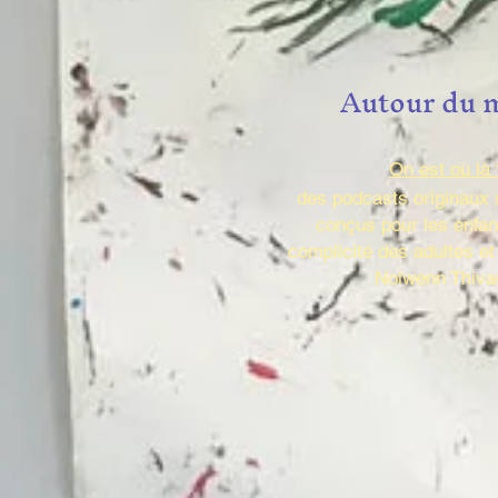
Autour
du 
On est où là 
des podcasts originaux
conçus pour les enfan
complicité des adultes et
Nolwenn Thivau