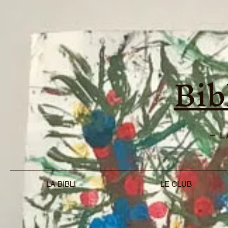
Bib
– 
LA BIBLI
LE CLUB