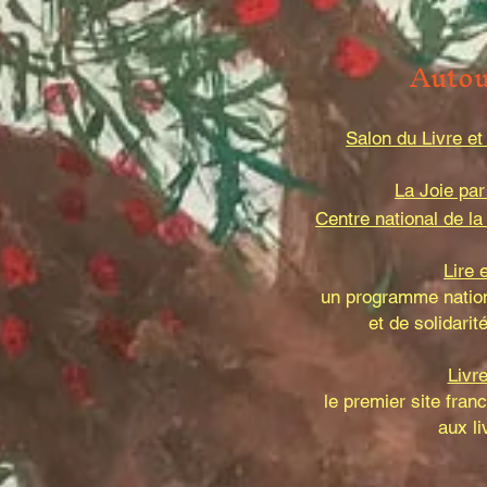
Auto
Salon du Livre e
La Joie par
Centre national de la 
Lire e
un programme nationa
et de solidarit
Livr
le premier site fra
aux l