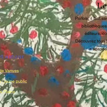
Le
Parfois, il faut s
bibliothèqu
éditeurs, co
Découvrez tous l
n'attende
t autour
de Vanves
: jeune public
s Plaine