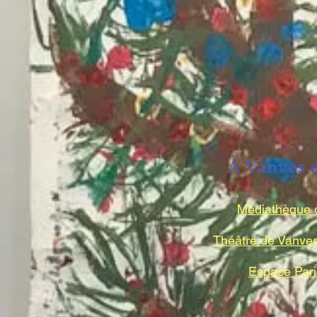
À Vanves e
Médiathèque 
Théâtre de Vanves 
Espace Pari