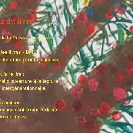
ur
du livre
t de la Presse Jeunesse
 les livres - BnF
:
littérature pour la jeunesse
t faire lire
:
l d'ouverture à la lecture
é intergénérationnelle
es animés
:
ncophone entièrement dédié
ivres animés