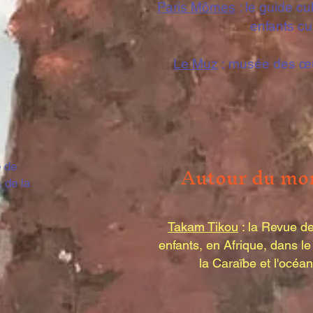
Paris Mômes
: le guide cu
enfants cu
Le Muz
:
musée des œuv
Autour
du mo
e de
 de la
Takam Tikou
: la Revue de
enfants, en Afrique, dans l
la Caraïbe et l'océan